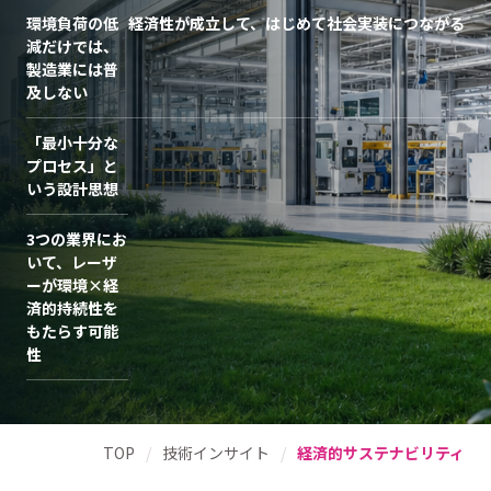
環境負荷の低
経済性が成立して、はじめて社会実装につながる
減だけでは、
製造業には普
及しない
「最小十分な
プロセス」と
いう設計思想
3つの業界にお
いて、レーザ
ーが環境×経
済的持続性を
もたらす可能
性
TOP
/
技術インサイト
/
経済的サステナビリティ