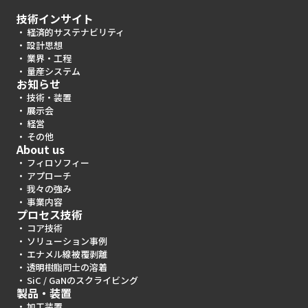
技術インサイト
経済的サステナビリティ
設計思想
業界・工程
量産システム
お知らせ
技術・装置
展示会
経営
その他
About us
フィロソフィー
アプローチ
我々の強み
事業内容
プロセス技術
コア技術
ソリューション事例
エナメル線被覆剥離
透明樹脂同士の溶着
SiC / GaNのスクライビング
製品・装置
加工装置