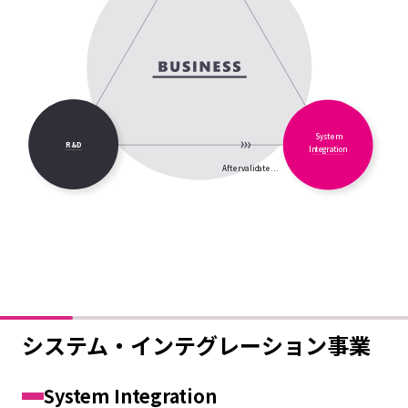
Sy
s
t
em
R&D
In
t
e
g
r
a
tion
A
f
t
er
v
alid
at
e...
システム・インテグレーション事業
System Integration