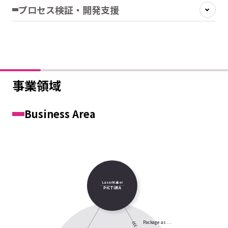
プロセス検証・開発支援
事業領域
Business Area
Laser Mar
k
er
PI
C
TU
R
A
P
ac
k
a
g
e as ...