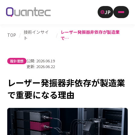
JP
技術インサイ
レーザー発振器非依存が製造業
TOP
/
/
ト
で…
公開:
2026.06.19
設計思想
更新:
2026.06.22
レーザー発振器非依存が製造業
で重要になる理由